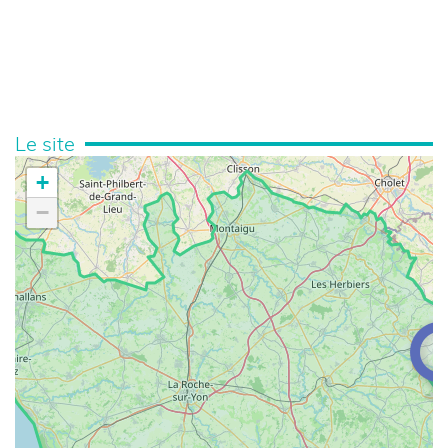
Le site
+
−