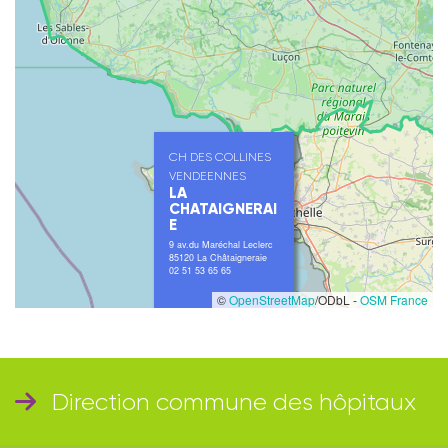
CH DES COLLINES
VENDEENNES
LA
CHATAIGNERAI
E
9 av.du Maréchal Leclerc
85120 La Châtaigneraie
02 51 53 65 65
©
OpenStreetMap
/ODbL -
OSM France
Direction commune des hôpitaux