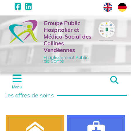
Panneau de gestion des cookies
Saut au contenu principal
Groupe Public
Hospitalier et
Médico-Social des
Collines
Vendéennes
Etablissement Public
de Santé
Menu
Accueil - CH La Chatai
Les offres de soins