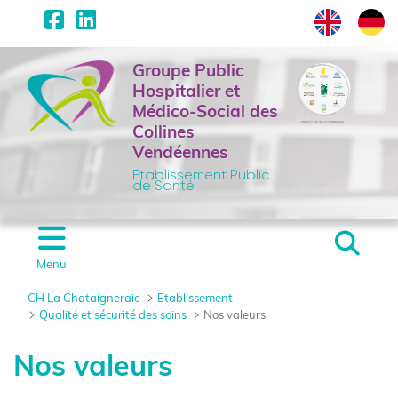
Panneau de gestion des cookies
Saut au contenu principal
Groupe Public
Hospitalier et
Médico-Social des
Collines
Vendéennes
Etablissement Public
de Santé
Menu
CH La Chataigneraie
Etablissement
Qualité et sécurité des soins
Nos valeurs
Nos valeurs - CH La Ch
Nos valeurs