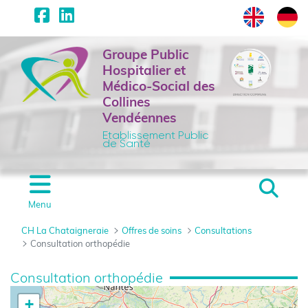
Panneau de gestion des cookies
Saut au contenu principal
Groupe Public
Hospitalier et
Médico-Social des
Collines
Vendéennes
Etablissement Public
de Santé
Menu
CH La Chataigneraie
Offres de soins
Consultations
Consultation orthopédie
Consultation orthopédi
Consultation orthopédie
+