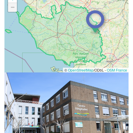
−
©
OpenStreetMap
/ODbL -
OSM France